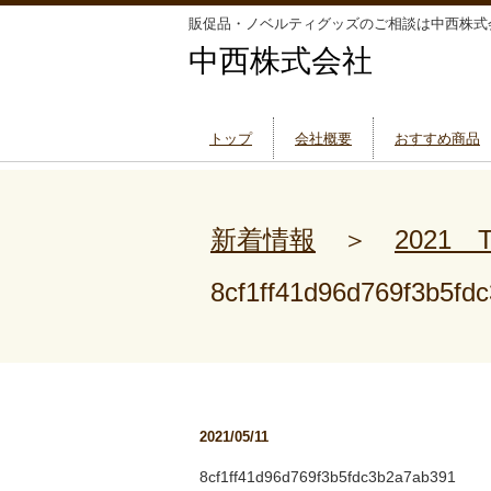
販促品・ノベルティグッズのご相談は中西株式
中西株式会社
トップ
会社概要
おすすめ商品
新着情報
＞
2021
8cf1ff41d96d769f3b5fd
2021/05/11
8cf1ff41d96d769f3b5fdc3b2a7ab391