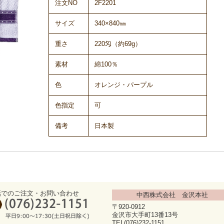
注文NO
2F2201
サイズ
340×840㎜
重さ
220匁（約69g）
素材
綿100％
色
オレンジ・パープル
色指定
可
備考
日本製
話でのご注文・お問い合わせ
中西株式会社 金沢本社
〒920-0912
金沢市大手町13番13号
TEL(076)232-1151