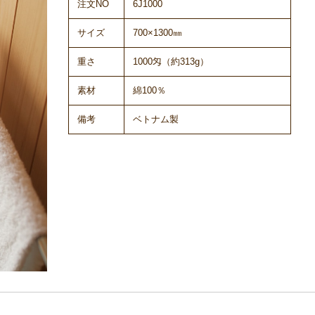
注文NO
6J1000
サイズ
700×1300㎜
重さ
1000匁（約313g）
素材
綿100％
備考
ベトナム製