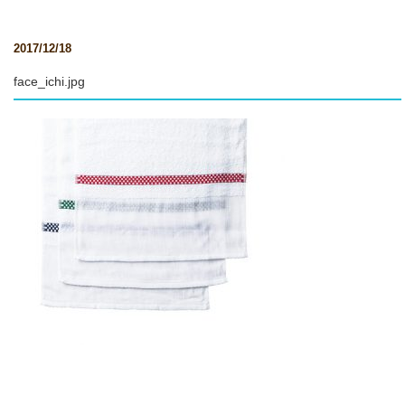
2017/12/18
face_ichi.jpg