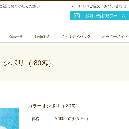
会社におまかせください。
メールでのご注文・お問い合わせ
商品一覧
特価商品
ノベルティバッグ
オーダーメイド
シボリ（ 80匁）
カラーオシボリ（ 80匁）
価格
￥190 (税込￥209）