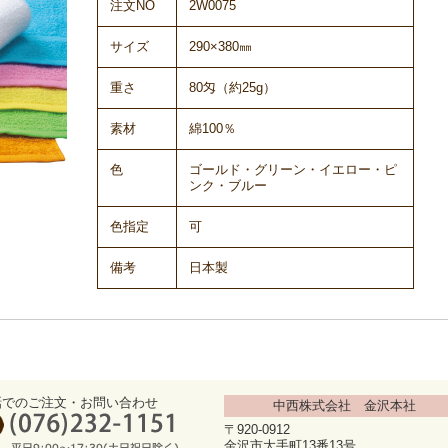
注文NO
2W0075
サイズ
290×380㎜
重さ
80匁（約25g）
素材
綿100％
色
ゴールド・グリーン・イエロー・ピ
ンク・ブルー
色指定
可
備考
日本製
話でのご注文・お問い合わせ
中西株式会社 金沢本社
〒920-0912
金沢市大手町13番13号