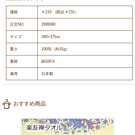
価格
￥210 (税込￥231）
注文NO
2W0090
サイズ
340×375㎜
重さ
100匁（約31g）
素材
綿100％
備考
日本製
おすすめ商品