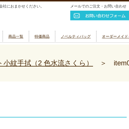
会社におまかせください。
メールでのご注文・お問い合わせ
商品一覧
特価商品
ノベルティバッグ
オーダーメイド
ト小紋手拭（2 色水流さくら）
＞
item