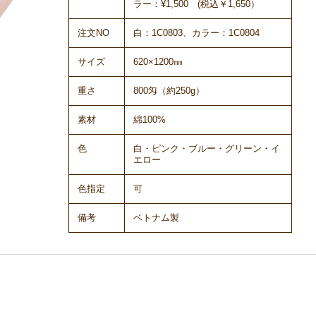
ラー：¥1,500 (税込￥1,650）
注文NO
白：1C0803、カラー：1C0804
サイズ
620×1200㎜
重さ
800匁（約250g）
素材
綿100%
色
白・ピンク・ブルー・グリーン・イ
エロー
色指定
可
備考
ベトナム製