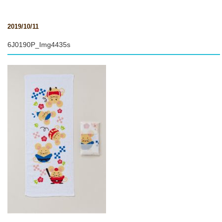
2019/10/11
6J0190P_Img4435s