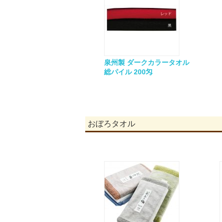
泉州製 ダークカラータオル
総パイル 200匁
おぼろタオル