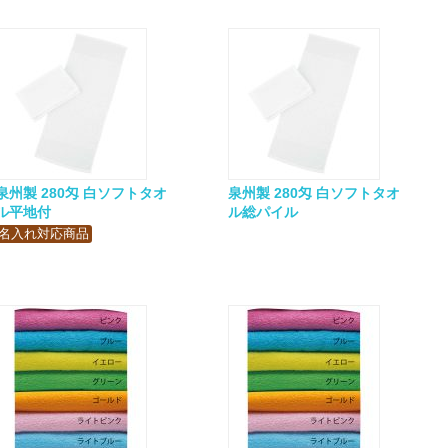
泉州製 280匁 白ソフトタオ
泉州製 280匁 白ソフトタオ
ル平地付
ル総パイル
名入れ対応商品