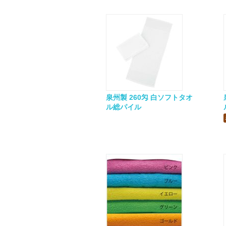
泉州製 260匁 白ソフトタオ
ル総パイル