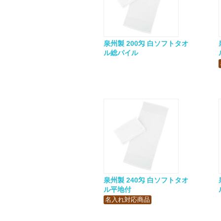
泉州製 200匁 白ソフトタオ
ル総パイル
泉州製 240匁 白ソフトタオ
ル平地付
名入れ対応商品