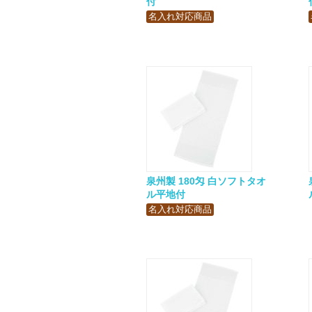
付
名入れ対応商品
泉州製 180匁 白ソフトタオ
ル平地付
名入れ対応商品