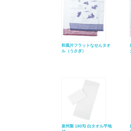
和風片フラットなせんタオ
ル（うさぎ）
泉州製 180匁 白タオル平地