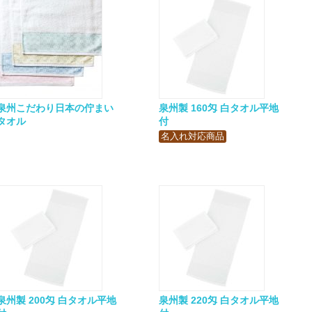
泉州こだわり日本の佇まい
泉州製 160匁 白タオル平地
タオル
付
名入れ対応商品
泉州製 200匁 白タオル平地
泉州製 220匁 白タオル平地