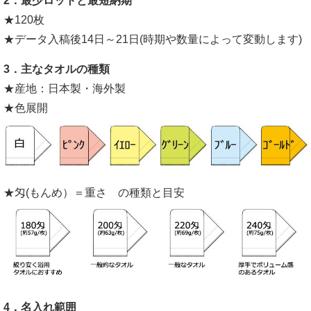
2．最少ロットと最短納期
★120枚
★データ入稿後14日～21日(時期や数量によって変動します)
3．主なタオルの種類
★産地：日本製・海外製
★色展開
★匁(もんめ）＝重さ の種類と目安
4．名入れ範囲